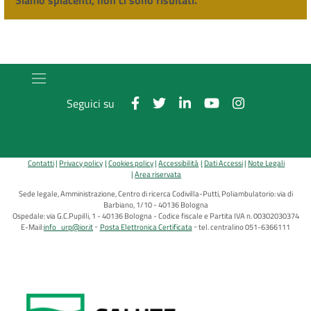
Siamo spiacenti, non ci sono risultati.
Seguici su
Contatti
Privacy policy
Cookies policy
Accessibilità
Dati Accessi
Note Legali
Area riservata
Sede legale, Amministrazione, Centro di ricerca Codivilla-Putti, Poliambulatorio: via di
Barbiano, 1/10 - 40136 Bologna
Ospedale: via G.C.Pupilli, 1 - 40136 Bologna - Codice fiscale e Partita IVA n. 00302030374
E-Mail:
info_urp@ior.it
Posta Elettronica Certificata
tel. centralino 051-6366111