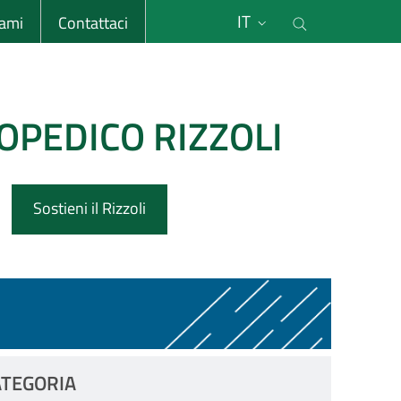
li
Cerca nel s
IT
sami
Contattaci
OPEDICO RIZZOLI
Sostieni il Rizzoli
ATEGORIA