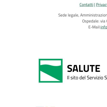
Contatti
Privac
Sede legale, Amministrazione
Ospedale: via 
E-Mail:
inf