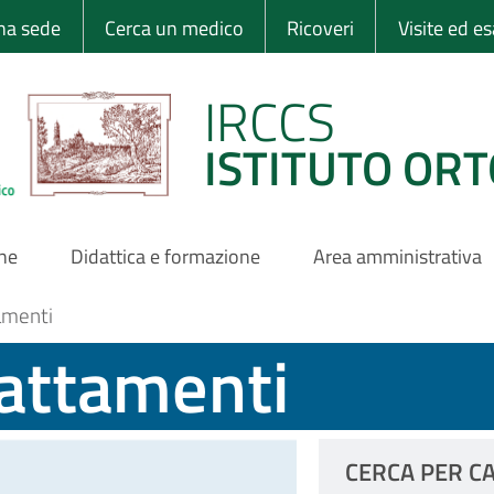
 Ortopedico Rizzo
una sede
Cerca un medico
Ricoveri
Visite ed e
IRCCS
ISTITUTO ORT
one
Didattica e formazione
Area amministrativa
amenti
rattamenti
CERCA PER C