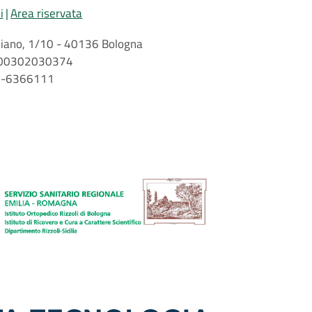
i
Area riservata
arbiano, 1/10 - 40136 Bologna
 n. 00302030374
51-6366111