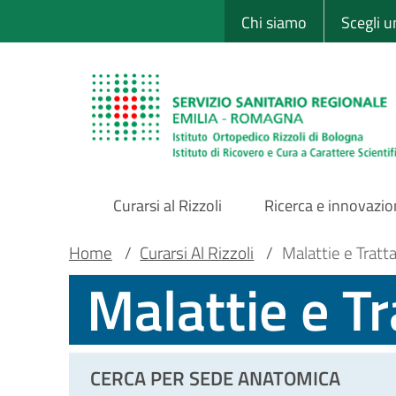
Sito Web Istituto
Salta
Chi siamo
Scegli 
al
contenuto
principale
Curarsi al Rizzoli
Ricerca e innovazi
Main
Briciole
Main container
Home
/
Curarsi Al Rizzoli
/
Malattie e Tratt
Malattie e T
Navigation
di
pane
CERCA PER SEDE ANATOMICA