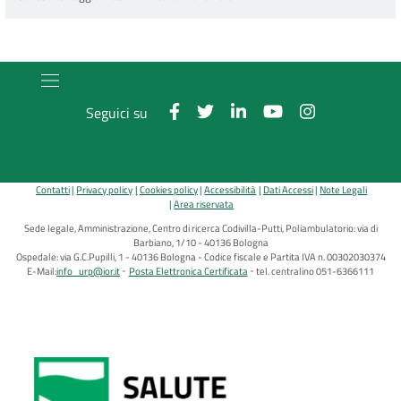
Seguici su
Contatti
Privacy policy
Cookies policy
Accessibilità
Dati Accessi
Note Legali
Area riservata
Sede legale, Amministrazione, Centro di ricerca Codivilla-Putti, Poliambulatorio: via di
Barbiano, 1/10 - 40136 Bologna
Ospedale: via G.C.Pupilli, 1 - 40136 Bologna - Codice fiscale e Partita IVA n. 00302030374
E-Mail:
info_urp@ior.it
Posta Elettronica Certificata
tel. centralino 051-6366111