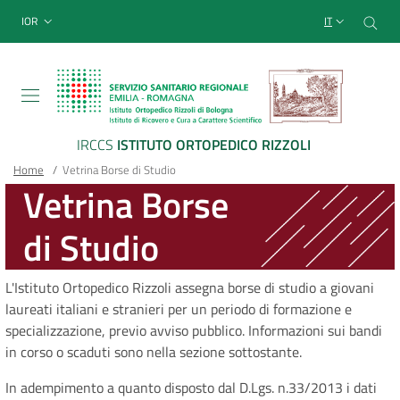
Sito Web Istituto Ortopedico
Salta
Cer
menu top-bar
IOR
IT
al
contenuto
principale
IRCCS
ISTITUTO ORTOPEDICO RIZZOLI
Briciole
Main container
Home
/
Vetrina Borse di Studio
Vetrina Borse
di
di Studio
pane
L'Istituto Ortopedico Rizzoli assegna borse di studio a giovani
laureati italiani e stranieri per un periodo di formazione e
specializzazione, previo avviso pubblico. Informazioni sui bandi
in corso o scaduti sono nella sezione sottostante.
In adempimento a quanto disposto dal D.Lgs. n.33/2013 i dati