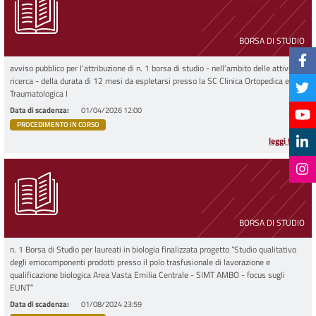
BORSA DI STUDIO
avviso pubblico per l'attribuzione di n. 1 borsa di studio - nell'ambito delle attività di
ricerca - della durata di 12 mesi da espletarsi presso la SC Clinica Ortopedica e
Traumatologica I
Data di scadenza
01/04/2026 12:00
PROCEDIMENTO IN CORSO
leggi tutto
BORSA DI STUDIO
n. 1 Borsa di Studio per laureati in biologia finalizzata progetto “Studio qualitativo
degli emocomponenti prodotti presso il polo trasfusionale di lavorazione e
qualificazione biologica Area Vasta Emilia Centrale - SIMT AMBO - focus sugli
EUNT”
Data di scadenza
01/08/2024 23:59