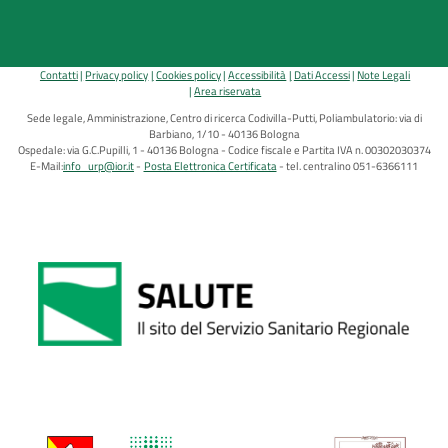
Contatti
Privacy policy
Cookies policy
Accessibilità
Dati Accessi
Note Legali
Area riservata
Sede legale, Amministrazione, Centro di ricerca Codivilla-Putti, Poliambulatorio: via di
Barbiano, 1/10 - 40136 Bologna
Ospedale: via G.C.Pupilli, 1 - 40136 Bologna - Codice fiscale e Partita IVA n. 00302030374
E-Mail:
info_urp@ior.it
Posta Elettronica Certificata
tel. centralino 051-6366111