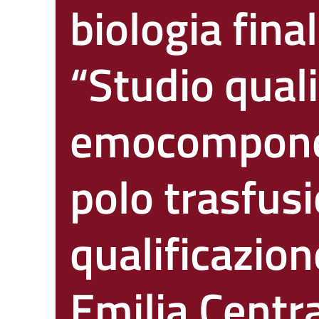
biologia fina
“Studio quali
emocomponent
polo trasfusi
qualificazion
Emilia Centr