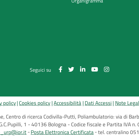
Organigramma
Seguici su
y policy
Cookies policy
Accessibilità
Dati Accessi
Note Legal
, Centro di ricerca Codivilla-Putti, Poliambulatorio: via di B
G.C.Pupilli, 1 - 40136 Bologna - Codice fiscale e Partita IVA
o_urp@ior.it
Posta Elettronica Certificata
tel. centralino 0