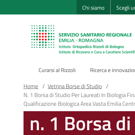
Sito Web Istituto
Salta
Chi siamo
Scegli 
al
contenuto
principale
Curarsi al Rizzoli
Ricerca e innovazi
Main
Briciole
Main container
Home
/
Vetrina Borse di Studio
/
N. 1 Borsa di Studio Per Laureati In Biologia F
Navigation
di
Qualificazione Biologica Area Vasta Emilia Cen
n. 1 Borsa di
pane