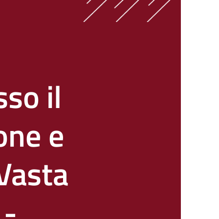
so il
one e
 Vasta
 -