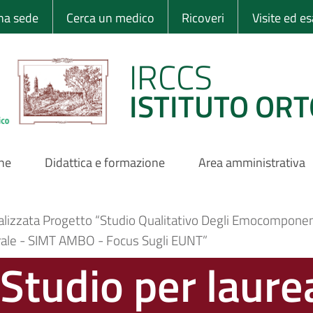
 Ortopedico Rizzo
una sede
Cerca un medico
Ricoveri
Visite ed e
IRCCS
ISTITUTO ORT
one
Didattica e formazione
Area amministrativa
inalizzata Progetto “Studio Qualitativo Degli Emocomponent
trale - SIMT AMBO - Focus Sugli EUNT”
 Studio per laurea