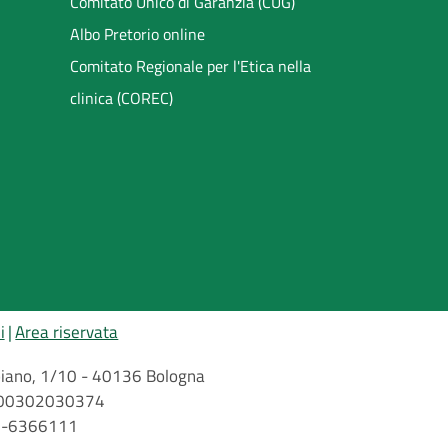
Comitato Unico di Garanzia (CUG)
Albo Pretorio online
Comitato Regionale per l'Etica nella
clinica (COREC)
i
Area riservata
arbiano, 1/10 - 40136 Bologna
 n. 00302030374
51-6366111