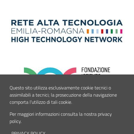
Questo sito utilizza esclusivamente cookie tecnici o
assimilabili a tecnici; la prosecuzione della navigazione
comporta l'utilizzo di tali cookie.
Per maggiori informazioni consulta la nostra privacy
policy.
PRIVACY POLICY