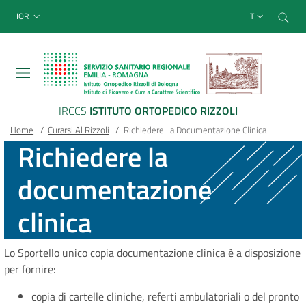
Sito Web Istituto Ortopedico
Salta
Cer
menu top-bar
IOR
IT
al
contenuto
principale
IRCCS
ISTITUTO ORTOPEDICO RIZZOLI
Briciole
Main container
Home
/
Curarsi Al Rizzoli
/
Richiedere La Documentazione Clinica
Richiedere la
di
documentazione
pane
clinica
Lo Sportello unico copia documentazione clinica è a disposizione
per fornire:
copia di cartelle cliniche, referti ambulatoriali o del pronto