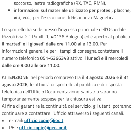
soccorso, lastre radiografiche (RX, TAC, RMN);
informazioni sul materiale utilizzato per protesi, placche,
viti, ecc.
, per l'esecuzione di Risonanza Magnetica.
Lo sportello ha sede presso l'ingresso principale dell'Ospedale
Rizzoli (via G.C.Pupilli 1, 40136 Bologna) ed è aperto al pubblico
il martedì e il giovedì dalle ore 11.00 alle 13.00
. Per
informazioni generali e per i tempi di consegna contattare il
numero telefonico
051-6366343
attivo il
lunedì e il mercoledì
dalle ore 9.00 alle ore 11.00
.
ATTENZIONE
: nel periodo compreso tra il
3 agosto 2026 e il 31
agosto 2026
, le attività di sportello al pubblico e di risposta
telefonica dell'Ufficio Documentazione Sanitaria saranno
temporaneamente sospese per la chiusura estiva.
Al fine di garantire la continuità del servizio, gli utenti potranno
continuare a contattare l'Ufficio attraverso i seguenti canali:
• e-mail:
ufficio.copie@ior.it
• PEC:
ufficio.copie@pec.ior.it