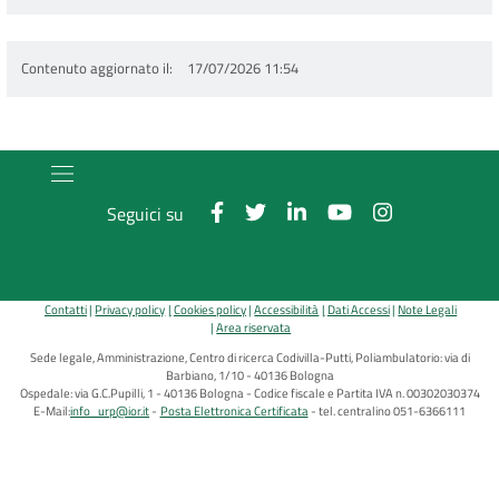
Contenuto aggiornato il
17/07/2026 11:54
Seguici su
Contatti
Privacy policy
Cookies policy
Accessibilità
Dati Accessi
Note Legali
Area riservata
Sede legale, Amministrazione, Centro di ricerca Codivilla-Putti, Poliambulatorio: via di
Barbiano, 1/10 - 40136 Bologna
Ospedale: via G.C.Pupilli, 1 - 40136 Bologna - Codice fiscale e Partita IVA n. 00302030374
E-Mail:
info_urp@ior.it
Posta Elettronica Certificata
tel. centralino 051-6366111