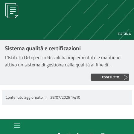
pazienti, procedure chirurgiche, tipo e fissaggio dell’impianto
sia nel caso di protesi primarie che di revisioni per l’anca, il
ginocchio e la spalla.
PAGINA
Sistema qualità e certificazioni
L’Istituto Ortopedico Rizzoli ha implementato e mantiene
attivo un sistema di gestione della qualità al fine di
rispondere a specifiche necessità tra loro complementari:
LEGGI TUTTO
Contenuto aggiornato il
28/07/2026 14:10