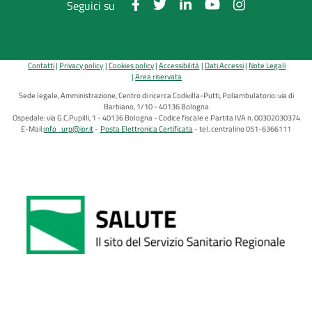
Seguici su
Contatti
Privacy policy
Cookies policy
Accessibilità
Dati Accessi
Note Legali
Area riservata
Sede legale, Amministrazione, Centro di ricerca Codivilla-Putti, Poliambulatorio: via di
Barbiano, 1/10 - 40136 Bologna
Ospedale: via G.C.Pupilli, 1 - 40136 Bologna - Codice fiscale e Partita IVA n. 00302030374
E-Mail:
info_urp@ior.it
Posta Elettronica Certificata
tel. centralino 051-6366111