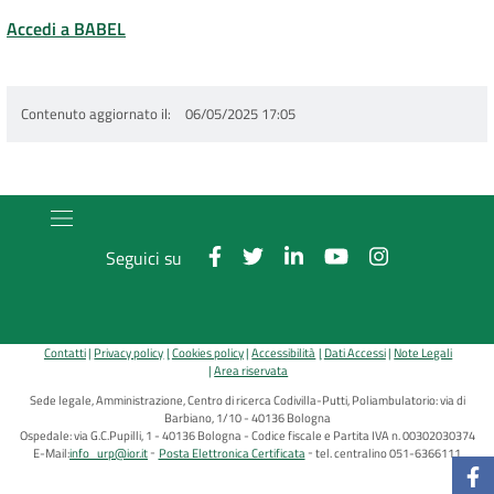
Accedi a BABEL
Contenuto aggiornato il
06/05/2025 17:05
Seguici su
Contatti
Privacy policy
Cookies policy
Accessibilità
Dati Accessi
Note Legali
Area riservata
Sede legale, Amministrazione, Centro di ricerca Codivilla-Putti, Poliambulatorio: via di
Barbiano, 1/10 - 40136 Bologna
Ospedale: via G.C.Pupilli, 1 - 40136 Bologna - Codice fiscale e Partita IVA n. 00302030374
E-Mail:
info_urp@ior.it
Posta Elettronica Certificata
tel. centralino 051-6366111