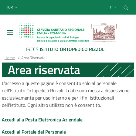
Sito Web Istituto Ortopedico
Salta
Cer
menu top-bar
IOR
IT
al
contenuto
principale
IRCCS
ISTITUTO ORTOPEDICO RIZZOLI
Briciole
Main container
Home
/
Area Riservata
Area riservata
di
pane
L’accesso a queste pagine è consentito solo al personale
dell'Istituto Ortopedico Rizzoli. I dati sono messi a disposizione
esclusivamente per uso interno e per i fini istituzionali
dell'Istituto. Ogni altro utilizzo non è consentito.
Accedi alla Posta Elettronica Aziendale
Accedi al Portale del Personale