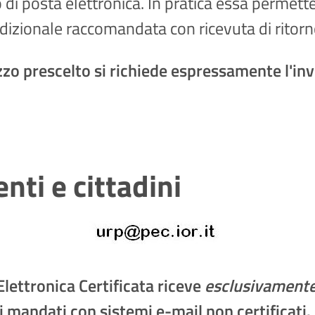
di posta elettronica. In pratica essa permett
adizionale raccomandata con ricevuta di ritorno
zo prescelto si richiede espressamente l'i
nti e cittadini
Elettronica Certificata riceve
esclusivament
i mandati con sistemi e-mail non certificati.