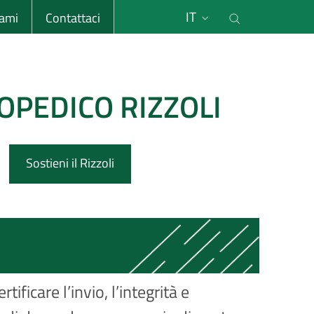
li
Cerca nel s
IT
sami
Contattaci
OPEDICO RIZZOLI
Sostieni il Rizzoli
ficare l’invio, l’integrità e