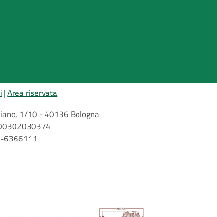
i
Area riservata
arbiano, 1/10 - 40136 Bologna
 n. 00302030374
51-6366111