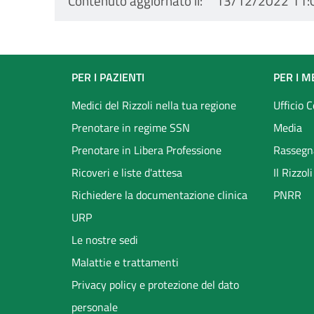
Contenuto aggiornato il
13/12/2022 11:
Footer
PER I PAZIENTI
PER I M
menu
Medici del Rizzoli nella tua regione
Ufficio 
Prenotare in regime SSN
Media
Prenotare in Libera Professione
Rassegn
Ricoveri e liste d'attesa
Il Rizzo
Richiedere la documentazione clinica
PNRR
URP
Le nostre sedi
Malattie e trattamenti
Privacy policy e protezione del dato
personale