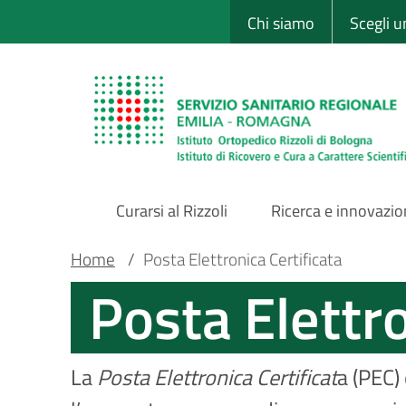
Sito Web Istituto
Salta
Chi siamo
Scegli 
al
contenuto
principale
Curarsi al Rizzoli
Ricerca e innovazi
Main
Briciole
Main container
Home
/
Posta Elettronica Certificata
Posta Elettro
Navigation
di
pane
La
Posta Elettronica Certificat
a (PEC) 