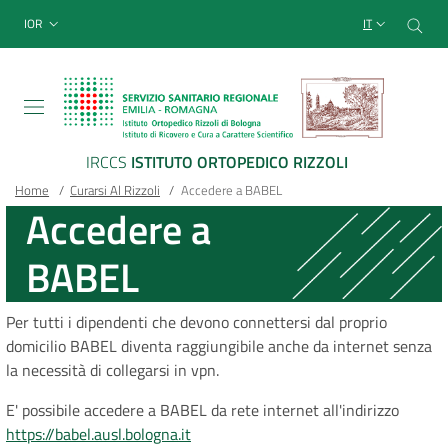
Sito Web Istituto Ortopedico
Salta
Cer
menu top-bar
IOR
IT
al
contenuto
principale
IRCCS
ISTITUTO ORTOPEDICO RIZZOLI
Briciole
Main container
Home
/
Curarsi Al Rizzoli
/
Accedere a BABEL
Accedere a
di
BABEL
pane
Per tutti i dipendenti che devono connettersi dal proprio
domicilio BABEL diventa raggiungibile anche da internet senza
la necessità di collegarsi in vpn.
E' possibile accedere a BABEL da rete internet all'indirizzo
https://babel.ausl.bologna.it