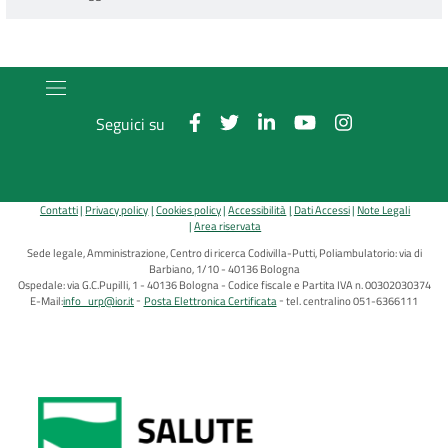
Seguici su
Contatti
Privacy policy
Cookies policy
Accessibilità
Dati Accessi
Note Legali
Area riservata
Sede legale, Amministrazione, Centro di ricerca Codivilla-Putti, Poliambulatorio: via di
Barbiano, 1/10 - 40136 Bologna
Ospedale: via G.C.Pupilli, 1 - 40136 Bologna - Codice fiscale e Partita IVA n. 00302030374
E-Mail:
info_urp@ior.it
Posta Elettronica Certificata
tel. centralino 051-6366111