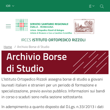
Sito Web Istituto Ortopedico
Salta
Cer
menu top-bar
IOR
IT
al
contenuto
principale
IRCCS
ISTITUTO ORTOPEDICO RIZZOLI
Briciole
Main container
Home
/
Archivio Borse di Studio
Archivio Borse
di
di Studio
pane
L'Istituto Ortopedico Rizzoli assegna borse di studio a giovani
laureati italiani e stranieri per un periodo di formazione e
specializzazione, previo avviso pubblico. Informazioni sui bandi
in corso o scaduti sono nella sezione sottostante.
In adempimento a quanto disposto dal D.Lgs. n.33/2013 i dati