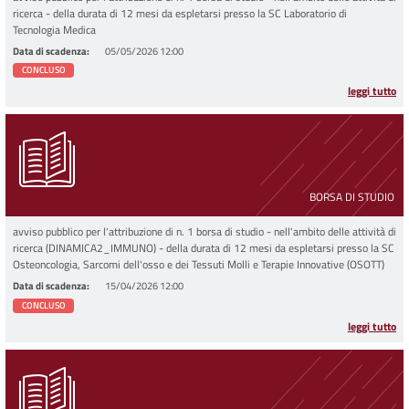
ricerca - della durata di 12 mesi da espletarsi presso la SC Laboratorio di
Tecnologia Medica
Data di scadenza
05/05/2026 12:00
CONCLUSO
leggi tutto
BORSA DI STUDIO
avviso pubblico per l'attribuzione di n. 1 borsa di studio - nell'ambito delle attività di
ricerca (DINAMICA2_IMMUNO) - della durata di 12 mesi da espletarsi presso la SC
Osteoncologia, Sarcomi dell'osso e dei Tessuti Molli e Terapie Innovative (OSOTT)
Data di scadenza
15/04/2026 12:00
CONCLUSO
leggi tutto