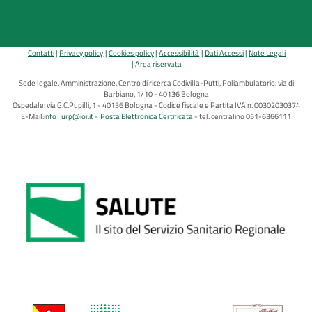
Contatti
Privacy policy
Cookies policy
Accessibilità
Dati Accessi
Note Legali
Area riservata
Sede legale, Amministrazione, Centro di ricerca Codivilla-Putti, Poliambulatorio: via di
Barbiano, 1/10 - 40136 Bologna
Ospedale: via G.C.Pupilli, 1 - 40136 Bologna - Codice fiscale e Partita IVA n. 00302030374
E-Mail:
info_urp@ior.it
Posta Elettronica Certificata
tel. centralino 051-6366111