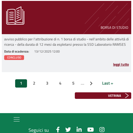
BORSA DI STUDIO
avviso pubblico per l'attribuzione di n. 1 borsa di studio - nell'ambito delle attività di
ricerca - della durata di 12 mesi da espletarsi presso la SSD Laboratorio RAMSES
Data di scadenza
13/12/2025 12:00
CONCLUSO
leggi tutto
Paginazione
…
1
2
3
4
5
Last »
Pagina successiva
Pagina
Page
Page
Page
Page
Ultima
attuale
pagina
VETRINA
Seguici su