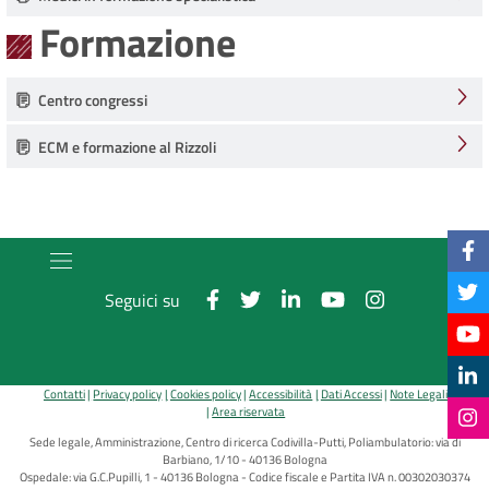
Formazione
Centro congressi
ECM e formazione al Rizzoli
Seguici su
Contatti
Privacy policy
Cookies policy
Accessibilità
Dati Accessi
Note Legali
Area riservata
Sede legale, Amministrazione, Centro di ricerca Codivilla-Putti, Poliambulatorio: via di
Barbiano, 1/10 - 40136 Bologna
Ospedale: via G.C.Pupilli, 1 - 40136 Bologna - Codice fiscale e Partita IVA n. 00302030374