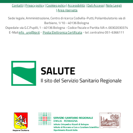
Contatti
Privacy policy
Cookies policy
Accessibilità
Dati Accessi
Note Legali
Area riservata
Sede legale, Amministrazione, Centro di ricerca Codivilla-Putti, Poliambulatorio: via di
Barbiano, 1/10 - 40136 Bologna
Ospedale: via G.C.Pupilli, 1 - 40136 Bologna - Codice fiscale e Partita IVA n. 00302030374
E-Mail:
info_urp@ior.it
Posta Elettronica Certificata
tel. centralino 051-6366111