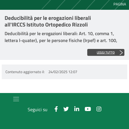
PAGINA
Deducibilità per le erogazioni liberali
all'IRCCS Istituto Ortopedico Rizzoli
Deducibilità per le erogazioni liberali: Art. 10, comma 1,
lettera l-quater), per le persone fisiche (Irpef) e art. 100,
comma 2, lettera a), del TUIR per i Soggetti Ires.
LEGGI TUTTO
Le donazioni a favore dell’IRCCS Istituto Ortopedico Rizzoli
possono essere dedotte dal reddito complessivo sia delle
Contenuto aggiornato il
24/02/2025 12:07
persone fisiche sia da titolari di reddito soggetto ad IRES
(Società di capitali e/o Enti che svolgono attività
commerciale).
In particolare:
Seguici su