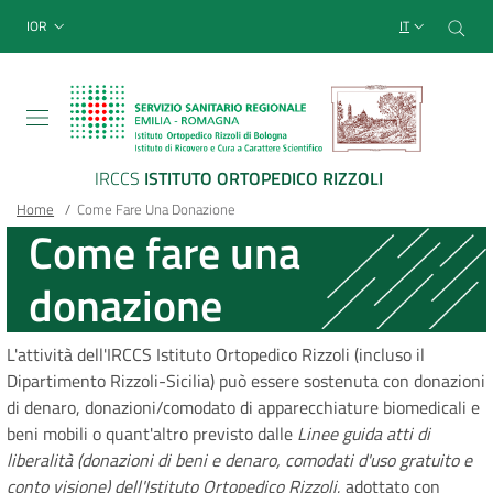
Sito Web Istituto Ortopedico
Salta
Cer
menu top-bar
IOR
IT
al
contenuto
principale
IRCCS
ISTITUTO ORTOPEDICO RIZZOLI
Briciole
Main container
Home
/
Come Fare Una Donazione
Come fare una
di
donazione
pane
L'attività dell'IRCCS Istituto Ortopedico Rizzoli (incluso il
Dipartimento Rizzoli-Sicilia) può essere sostenuta con donazioni
di denaro, donazioni/comodato di apparecchiature biomedicali e
beni mobili o quant'altro previsto dalle
Linee guida atti di
liberalità (donazioni di beni e denaro, comodati d'uso gratuito e
conto visione) dell'Istituto Ortopedico Rizzoli
, adottato con