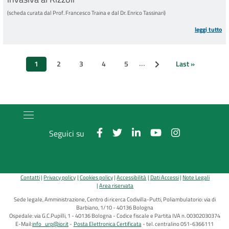
(scheda curata dal Prof. Francesco Traina e dal Dr. Enrico Tassinari)
leggi tutto
Paginazione
…
1
2
3
4
5
Last »
Pagina successiva
Pagina
Page
Page
Page
Page
Ultima
attuale
pagina
Seguici su
Contatti
Privacy policy
Cookies policy
Accessibilità
Dati Accessi
Note Legali
Area riservata
Sede legale, Amministrazione, Centro di ricerca Codivilla-Putti, Poliambulatorio: via di
Barbiano, 1/10 - 40136 Bologna
Ospedale: via G.C.Pupilli, 1 - 40136 Bologna - Codice fiscale e Partita IVA n. 00302030374
E-Mail:
info_urp@ior.it
Posta Elettronica Certificata
tel. centralino 051-6366111