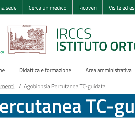
 Ortopedico Rizzo
una sede
Cerca un medico
Ricoveri
Visite ed e
IRCCS
ISTITUTO ORT
one
Didattica e formazione
Area amministrativa
amenti
/
Agobiopsia Percutanea TC-guidata
percutanea TC-gu