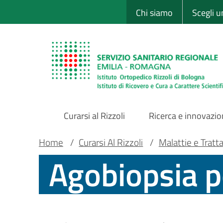
Sito Web Istituto
Salta
Chi siamo
Scegli 
al
contenuto
principale
Curarsi al Rizzoli
Ricerca e innovazi
Main
Briciole
Main container
Home
/
Curarsi Al Rizzoli
/
Malattie e Tratt
Agobiopsia 
Navigation
di
pane