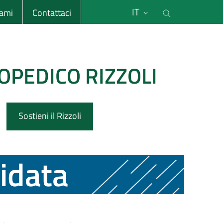
li
Cerca nel s
IT
sami
Contattaci
OPEDICO RIZZOLI
Sostieni il Rizzoli
idata