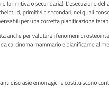
gine (primitiva o secondaria). L'esecuzione dell
etrici, primitivi e secondari, nei quali conse
nsabili per una corretta pianificazione terap
ta anche per valutare i fenomeni di osteointeg
si da carcinoma mammario e pianificarne al megl
ortanti discrasie emorragiche costituiscono co