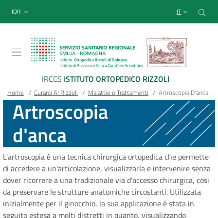
Sito Web Istituto Ortopedico
Salta
Cer
menu top-bar
IOR
IT
al
contenuto
principale
IRCCS
ISTITUTO ORTOPEDICO RIZZOLI
Briciole
Main container
Home
/
Curarsi Al Rizzoli
/
Malattie e Trattamenti
/
Artroscopia D'anca
Artroscopia
di
d'anca
pane
L'artroscopia è una tecnica chirurgica ortopedica che permette
di accedere a un'articolazione, visualizzarla e intervenire senza
dover ricorrere a una tradizionale via d'accesso chirurgica, cosi
da preservare le strutture anatomiche circostanti. Utilizzata
inizialmente per il ginocchio, la sua applicazione è stata in
seguito estesa a molti distretti in quanto, visualizzando