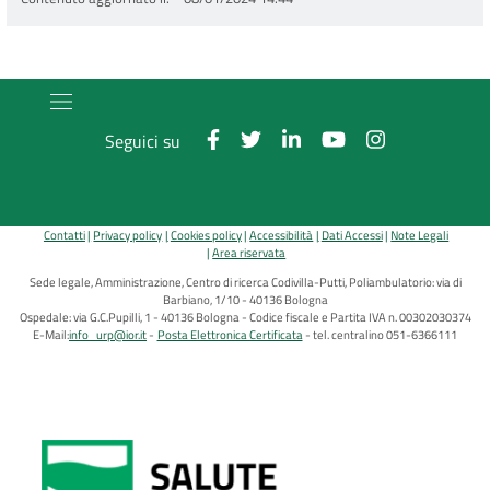
Seguici su
Contatti
Privacy policy
Cookies policy
Accessibilità
Dati Accessi
Note Legali
Area riservata
Sede legale, Amministrazione, Centro di ricerca Codivilla-Putti, Poliambulatorio: via di
Barbiano, 1/10 - 40136 Bologna
Ospedale: via G.C.Pupilli, 1 - 40136 Bologna - Codice fiscale e Partita IVA n. 00302030374
E-Mail:
info_urp@ior.it
Posta Elettronica Certificata
tel. centralino 051-6366111