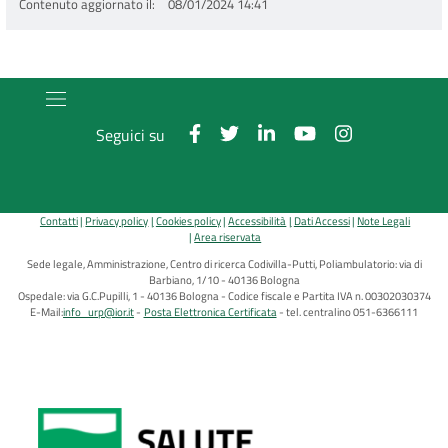
Contenuto aggiornato il
08/01/2024 14:41
Seguici su
Contatti
Privacy policy
Cookies policy
Accessibilità
Dati Accessi
Note Legali
Area riservata
Sede legale, Amministrazione, Centro di ricerca Codivilla-Putti, Poliambulatorio: via di
Barbiano, 1/10 - 40136 Bologna
Ospedale: via G.C.Pupilli, 1 - 40136 Bologna - Codice fiscale e Partita IVA n. 00302030374
E-Mail:
info_urp@ior.it
Posta Elettronica Certificata
tel. centralino 051-6366111