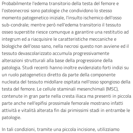
Probabilmente l'edema transitorio della testa del femore e
l’osteonecrosi sono patologie che condividono lo stesso
momento patogenetico iniziale, l'insulto ischemico dell'osso
sub-condrale; mentre però nell'edema transitorio il tessuto
osseo superstite riesce comunque a garantire una restitutio ad
integrum ed a riacquisire le caratteristiche meccaniche e
biologiche dell’osso sano, nella necrosi questo non avviene ed il
tessuto devascolarizzato accumula progressivamente
alterazioni strutturali alla base della progressione della
patologia. Studi recenti hanno inoltre evidenziato forti indizi su
un ruolo patogenetico diretto da parte della componente
nucleata del tessuto midollare ospitata nell'osso spongioso della
testa del femore. Le cellule staminali mesenchimali (MSC),
contenute in gran parte nella cresta iliaca ma presenti in piccola
parte anche nell'epifisi prossimale femorale mostrano infatti
attività e vitalità alterata fin dai primissimi stadi in entrambe le
patologie.
In tali condizioni, tramite una piccola incisione, utilizziamo