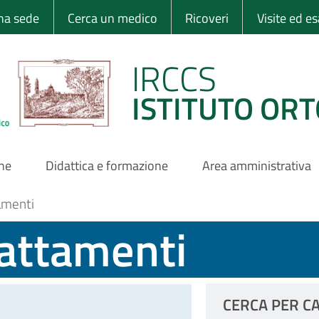
 Ortopedico Rizzo
una sede
Cerca un medico
Ricoveri
Visite ed e
IRCCS
ISTITUTO ORT
one
Didattica e formazione
Area amministrativa
amenti
rattamenti
CERCA PER C