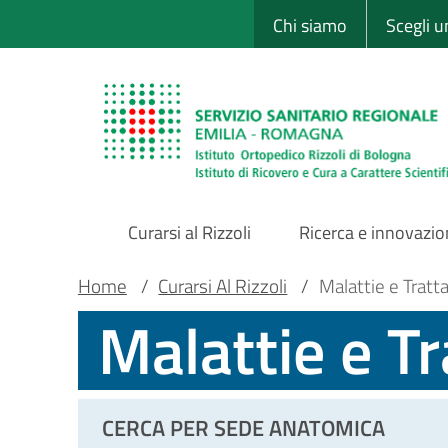
Sito Web Istituto
Salta
Chi siamo
Scegli 
al
contenuto
principale
Curarsi al Rizzoli
Ricerca e innovazi
Main
Briciole
Main container
Home
/
Curarsi Al Rizzoli
/
Malattie e Tratt
Malattie e T
Navigation
di
pane
CERCA PER SEDE ANATOMICA