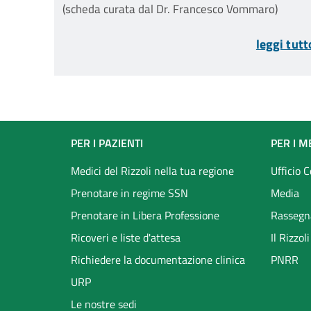
nell'adolescenza "in tempi di
(scheda curata dal Dr. Francesco Vommaro)
COVID-19"
leggi tutt
Footer
PER I PAZIENTI
PER I M
menu
Medici del Rizzoli nella tua regione
Ufficio 
Prenotare in regime SSN
Media
Prenotare in Libera Professione
Rassegn
Ricoveri e liste d'attesa
Il Rizzo
Richiedere la documentazione clinica
PNRR
URP
Le nostre sedi