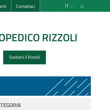
li
Cerca nel s
IT
sami
Contattaci
OPEDICO RIZZOLI
Sostieni il Rizzoli
ATEGORIA