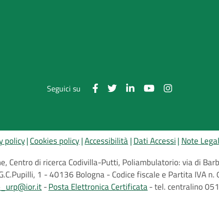
Seguici su
y policy
Cookies policy
Accessibilità
Dati Accessi
Note Legal
, Centro di ricerca Codivilla-Putti, Poliambulatorio: via di B
G.C.Pupilli, 1 - 40136 Bologna - Codice fiscale e Partita IVA
o_urp@ior.it
Posta Elettronica Certificata
tel. centralino 0