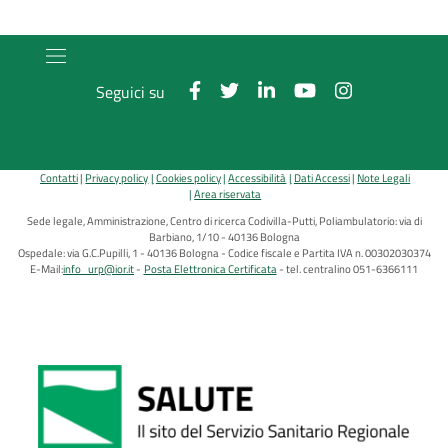
Seguici su
Contatti
Privacy policy
Cookies policy
Accessibilità
Dati Accessi
Note Legali
Area riservata
Sede legale, Amministrazione, Centro di ricerca Codivilla-Putti, Poliambulatorio: via di
Barbiano, 1/10 - 40136 Bologna
Ospedale: via G.C.Pupilli, 1 - 40136 Bologna - Codice fiscale e Partita IVA n. 00302030374
E-Mail:
info_urp@ior.it
Posta Elettronica Certificata
tel. centralino 051-6366111