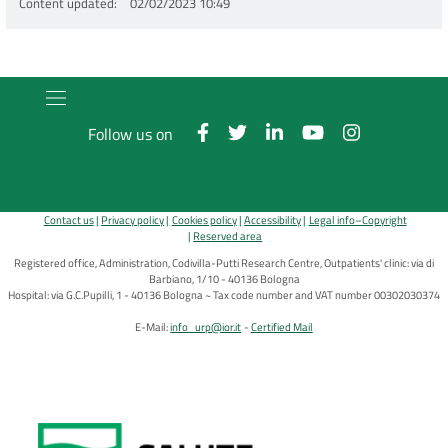
Content updated
02/02/2023 10:49
Follow us on
Contact us
Privacy policy
Cookies policy
Accessibility
Legal info–Copyright
Reserved area
Registered office, Administration, Codivilla-Putti Research Centre, Outpatients' clinic: via di
Barbiano, 1/10 - 40136 Bologna
Hospital: via G.C.Pupilli, 1 - 40136 Bologna ~ Tax code number and VAT number 00302030374
E-Mail:
info_urp@ior.it
Certified Mail