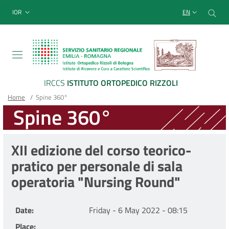
Sito Web Istituto Ortopedico
Skip
Cer
menu top-bar
IOR
EN
to
main
content
IRCCS
ISTITUTO ORTOPEDICO RIZZOLI
Breadcrumb
Main container
Home
/
Spine 360°
Spine 360°
XII edizione del corso teorico-
pratico per personale di sala
operatoria "Nursing Round"
Date
Friday - 6 May 2022 - 08:15
Place