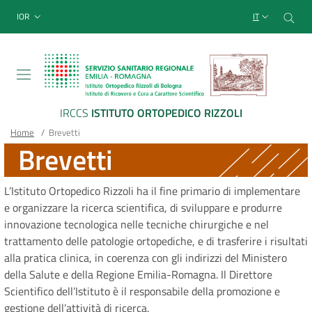
Sito Web Istituto Ortopedico
Salta
Cer
menu top-bar
IOR
IT
al
contenuto
principale
IRCCS
ISTITUTO ORTOPEDICO RIZZOLI
Briciole
Main container
Home
/
Brevetti
Brevetti
di
pane
L’Istituto Ortopedico Rizzoli ha il fine primario di implementare
e organizzare la ricerca scientifica, di sviluppare e produrre
innovazione tecnologica nelle tecniche chirurgiche e nel
trattamento delle patologie ortopediche, e di trasferire i risultati
alla pratica clinica, in coerenza con gli indirizzi del Ministero
della Salute e della Regione Emilia-Romagna. Il Direttore
Scientifico dell’Istituto è il responsabile della promozione e
gestione dell’attività di ricerca.