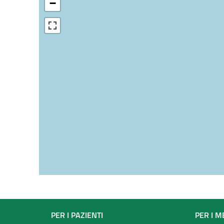
−
Footer
PER I PAZIENTI
PER I M