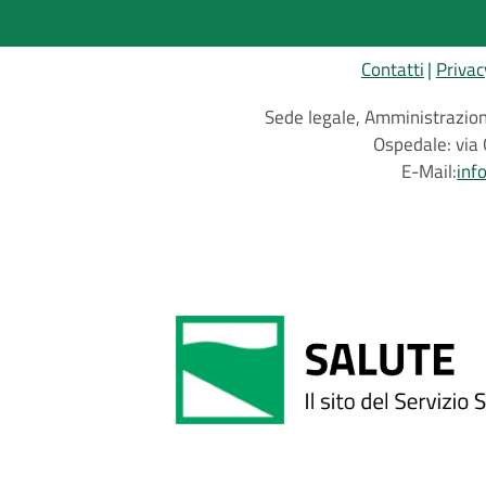
Contatti
Privac
Sede legale, Amministrazione
Ospedale: via 
E-Mail:
inf