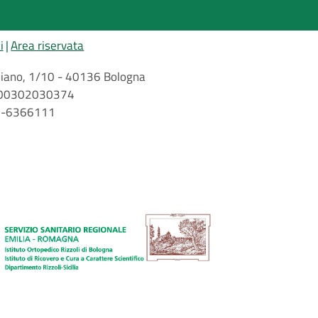
i
Area riservata
arbiano, 1/10 - 40136 Bologna
 n. 00302030374
51-6366111