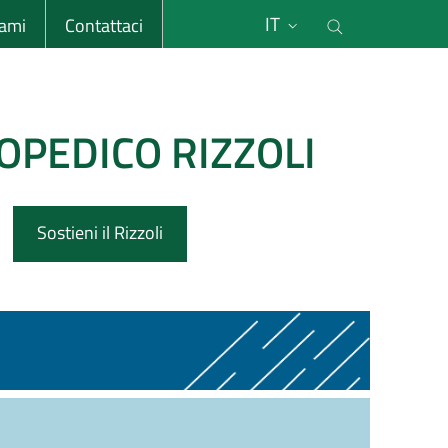
li
Cerca nel s
IT
sami
Contattaci
OPEDICO RIZZOLI
Sostieni il Rizzoli