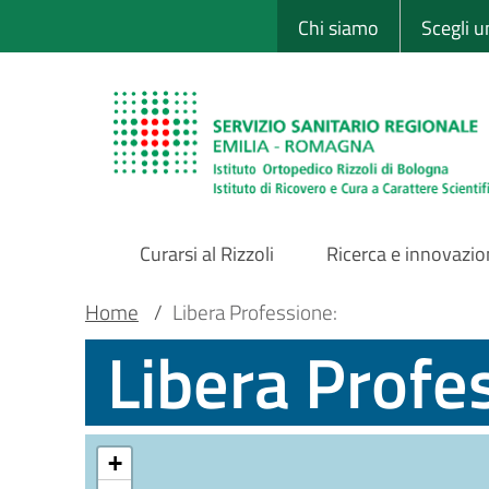
Sito Web Istituto
Salta
Chi siamo
Scegli 
al
contenuto
principale
Curarsi al Rizzoli
Ricerca e innovazi
Main
Briciole
Main container
Home
/
Libera Professione:
Libera Profe
Navigation
di
pane
+