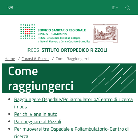
Sito Web Istituto Ortopedico
Salta
Cer
menu top-bar
IOR
IT
al
contenuto
principale
IRCCS
ISTITUTO ORTOPEDICO RIZZOLI
Briciole
Main container
Home
/
Curarsi Al Rizzoli
/
Come Raggiungerci
Come
di
raggiungerci
pane
Raggiungere Ospedale/Poliambulatorio/Centro di ricerca
in bus
Per chi viene in auto
Parcheggiare al Rizzoli
Per muoversi tra Ospedale e Poliambulatorio-Centro di
ricerca