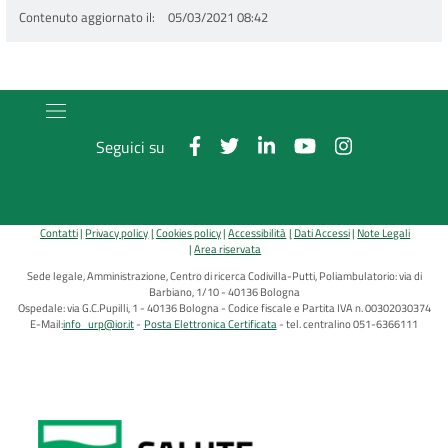
Contenuto aggiornato il
05/03/2021 08:42
Seguici su
Contatti
Privacy policy
Cookies policy
Accessibilità
Dati Accessi
Note Legali
Area riservata
Sede legale, Amministrazione, Centro di ricerca Codivilla-Putti, Poliambulatorio: via di
Barbiano, 1/10 - 40136 Bologna
Ospedale: via G.C.Pupilli, 1 - 40136 Bologna - Codice fiscale e Partita IVA n. 00302030374
E-Mail:
info_urp@ior.it
Posta Elettronica Certificata
tel. centralino 051-6366111