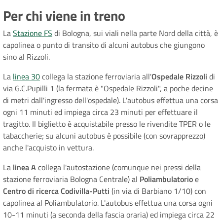
Per chi viene in treno
La
Stazione FS
di Bologna, sui viali nella parte Nord della città, è
capolinea o punto di transito di alcuni autobus che giungono
sino al Rizzoli.
La
linea 30
collega la stazione ferroviaria all'
Ospedale
Rizzoli
di
via G.C.Pupilli 1 (la fermata è "Ospedale Rizzoli", a poche decine
di metri dall'ingresso dell'ospedale). L'autobus effettua una corsa
ogni 11 minuti ed impiega circa 23 minuti per effettuare il
tragitto. Il biglietto è acquistabile presso le rivendite TPER o le
tabaccherie; su alcuni autobus è possibile (con sovrapprezzo)
anche l'acquisto in vettura.
La
linea A
collega l'autostazione (comunque nei pressi della
stazione ferroviaria Bologna Centrale) al
Poliambulatorio
e
Centro
di ricerca Codivilla-Putti
(in via di Barbiano 1/10) con
capolinea al Poliambulatorio. L'autobus effettua una corsa ogni
10-11 minuti (a seconda della fascia oraria) ed impiega circa 22