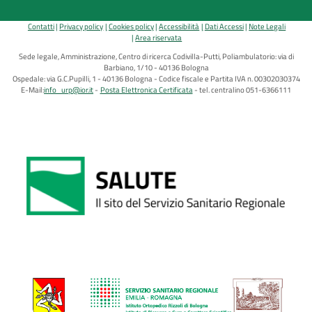
Contatti
Privacy policy
Cookies policy
Accessibilità
Dati Accessi
Note Legali
Area riservata
Sede legale, Amministrazione, Centro di ricerca Codivilla-Putti, Poliambulatorio: via di
Barbiano, 1/10 - 40136 Bologna
Ospedale: via G.C.Pupilli, 1 - 40136 Bologna - Codice fiscale e Partita IVA n. 00302030374
E-Mail:
info_urp@ior.it
Posta Elettronica Certificata
tel. centralino 051-6366111