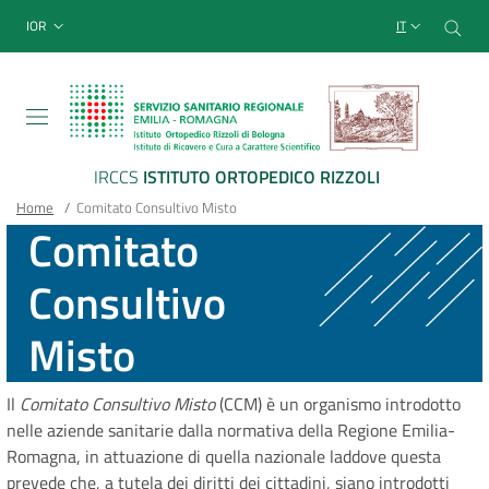
Sito Web Istituto Ortopedico
Salta
Cer
menu top-bar
IOR
IT
al
contenuto
principale
IRCCS
ISTITUTO ORTOPEDICO RIZZOLI
Briciole
Main container
Home
/
Comitato Consultivo Misto
Comitato
di
Consultivo
pane
Misto
Il
Comitato Consultivo Misto
(CCM) è un organismo introdotto
nelle aziende sanitarie dalla normativa della Regione Emilia-
Romagna, in attuazione di quella nazionale laddove questa
prevede che, a tutela dei diritti dei cittadini, siano introdotti