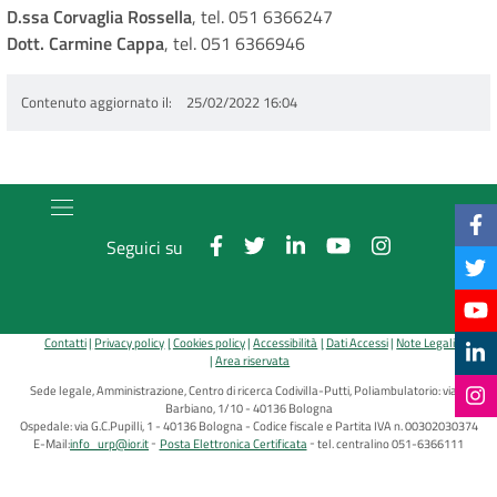
D.ssa
Corvaglia Rossella
, tel. 051 6366247
Dott. Carmine Cappa
, tel. 051 6366946
Contenuto aggiornato il
25/02/2022 16:04
Seguici su
Contatti
Privacy policy
Cookies policy
Accessibilità
Dati Accessi
Note Legali
Area riservata
Sede legale, Amministrazione, Centro di ricerca Codivilla-Putti, Poliambulatorio: via di
Barbiano, 1/10 - 40136 Bologna
Ospedale: via G.C.Pupilli, 1 - 40136 Bologna - Codice fiscale e Partita IVA n. 00302030374
E-Mail:
info_urp@ior.it
Posta Elettronica Certificata
tel. centralino 051-6366111