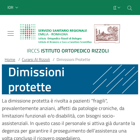
Sito Web Istituto Ortopedico
Salta
Cer
menu top-bar
IOR
IT
al
contenuto
principale
IRCCS
ISTITUTO ORTOPEDICO RIZZOLI
Briciole
Main container
Home
/
Curarsi Al Rizzoli
/
Dimissioni Protette
Dimissioni
di
protette
pane
La dimissione protetta è rivolta a pazienti "fragili",
prevalentemente anziani, affetti da patologie croniche, da
limitazioni funzionali e/o disabilità, con bisogni socio-
assistenziali. In questo caso il personale si attiva già durante la
degenza per garantire il proseguimento dell’assistenza una
volta concluso il ricovero ospedaliero.