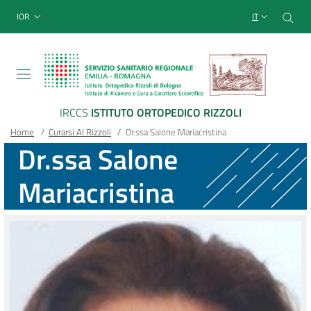
Sito Web Istituto Ortopedico
Salta
Cer
menu top-bar
IOR
IT
al
contenuto
principale
IRCCS
ISTITUTO ORTOPEDICO RIZZOLI
Briciole
Main container
Home
/
Curarsi Al Rizzoli
/
Dr.ssa Salone Mariacristina
Dr.ssa Salone
di
Mariacristina
pane