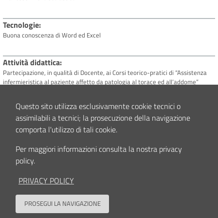
Tecnologie
Buona conoscenza di Word ed Excel
Attività didattica
Partecipazione, in qualità di Docente, ai Corsi teorico-pratici di “Assistenza
infermieristica al paziente affetto da patologia al torace ed all’addome”
svoltisi periodicamente presso gli Istituti Ortopedici Rizzoli
Questo sito utilizza esclusivamente cookie tecnici o
assimilabili a tecnici; la prosecuzione della navigazione
Interessi clinici e/o scientifici
comporta l'utilizzo di tali cookie.
Pregressa ventennale attività clinica e scientifica condotte nell’ambito dei
tumori muscolo-scheletrici, in particolare al trattamento chirurgico delle
metastasi polmonari e parietali toraciche da sarcomi ossei e dei tessuti molli
Per maggiori informazioni consulta la nostra privacy
policy.
PRIVACY POLICY
Contenuto aggiornato il
20/11/2025 13:23
PROSEGUI LA NAVIGAZIONE
Back to