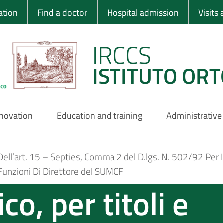
 Ortopedico Rizzo
ation
Find a doctor
Hospital admission
Visits
IRCCS
ISTITUTO ORT
nnovation
Education and training
Administrative
si Dell’art. 15 – Septies, Comma 2 del D.lgs. N. 502/92 Pe
 Funzioni Di Direttore del SUMCF
co, per titoli e