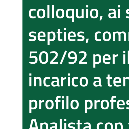
colloquio, ai 
septies, comm
502/92 per i
incarico a t
profilo profe
Analista con 