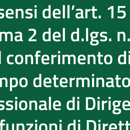
sensi dell’art. 15
a 2 del d.lgs. n
l conferimento d
empo determinato
ssionale di Dirig
funzioni di Diret