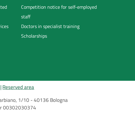
ated
Competition notice for self-employed
staff
vices
Doctors in specialist training
Scholarships
Reserved area
i Barbiano, 1/10 - 40136 Bologna
mber 00302030374