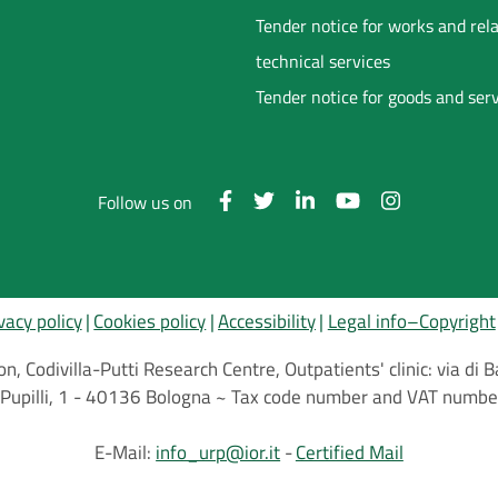
Tender notice for works and rel
technical services
Tender notice for goods and ser
Follow us on
vacy policy
Cookies policy
Accessibility
Legal info–Copyright
on, Codivilla-Putti Research Centre, Outpatients' clinic: via d
.C.Pupilli, 1 - 40136 Bologna ~ Tax code number and VAT nu
E-Mail:
info_urp@ior.it
Certified Mail