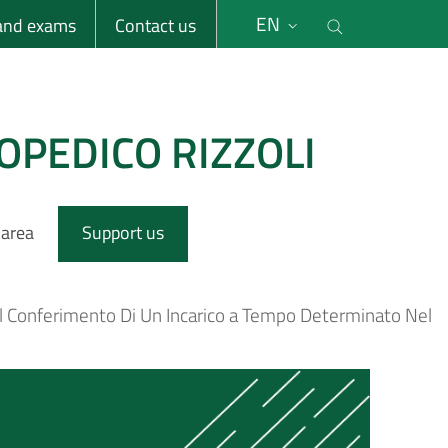
li
Cerca nel s
EN
 and exams
Contact us
OPEDICO RIZZOLI
 area
Support us
r Il Conferimento Di Un Incarico a Tempo Determinato Nel