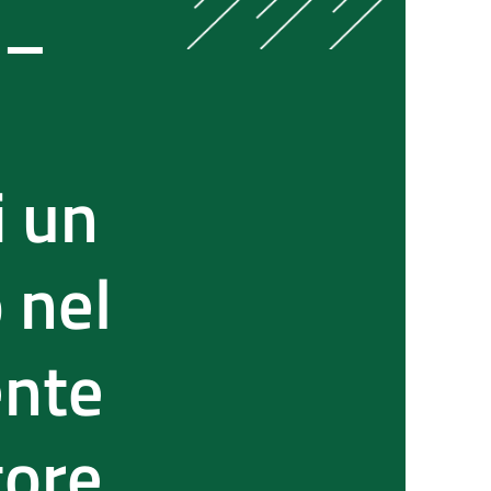
 –
.
i un
 nel
ente
tore