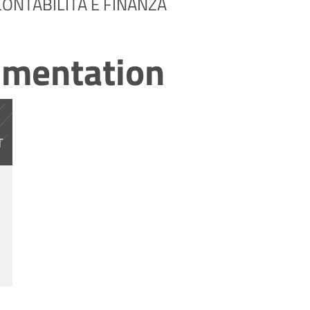
ONTABILITÀ E FINANZA
umentation
a SUMCF (2024) 2.pdf
T