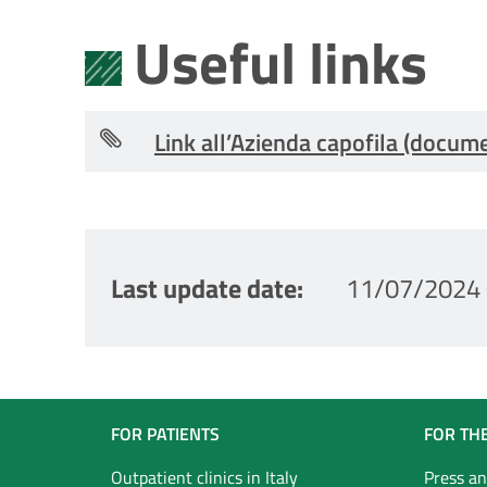
Useful links
Link all’Azienda capofila (docum
Last update date
11/07/2024 
Navigazione
FOR PATIENTS
FOR TH
Outpatient clinics in Italy
Press an