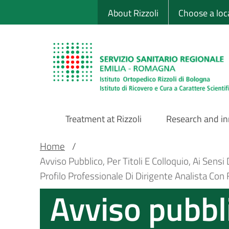
Sito Web Istituto
Skip
About Rizzoli
Choose a loc
to
main
content
Treatment at Rizzoli
Research and i
Main
Breadcrumb
Main container
Home
/
Avviso Pubblico, Per Titoli E Colloquio, Ai Sen
Navigation
Profilo Professionale Di Dirigente Analista Con
Avviso pubbli