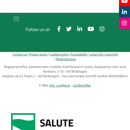
Follow us on
Contact us
Privacy policy
Cookies policy
Accessibility
Legal info–Copyright
Reserved area
Registered office, Administration, Codivilla-Putti Research Centre, Outpatients' clinic: via di
Barbiano, 1/10 - 40136 Bologna
Hospital: via G.C.Pupilli, 1 - 40136 Bologna ~ Tax code number and VAT number 00302030374
E-Mail:
info_urp@ior.it
Certified Mail