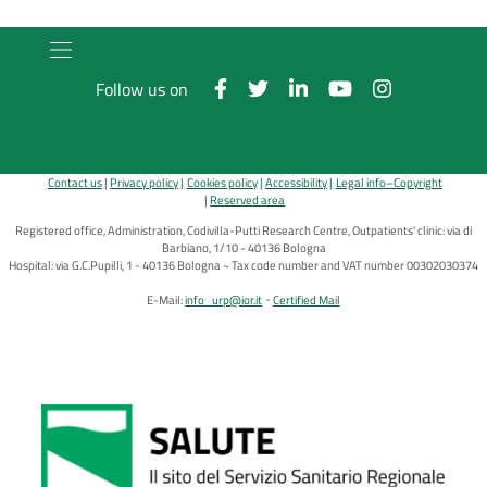
Follow us on
Contact us
Privacy policy
Cookies policy
Accessibility
Legal info–Copyright
Reserved area
Registered office, Administration, Codivilla-Putti Research Centre, Outpatients' clinic: via di
Barbiano, 1/10 - 40136 Bologna
Hospital: via G.C.Pupilli, 1 - 40136 Bologna ~ Tax code number and VAT number 00302030374
E-Mail:
info_urp@ior.it
Certified Mail