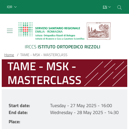
Sito Web Istituto Ortopedico
Skip
Cer
menu top-bar
IOR
EN
to
main
content
IRCCS
ISTITUTO ORTOPEDICO RIZZOLI
Breadcrumb
Main container
Home
/
TAME - MSK - MASTERCLASS
TAME - MSK -
MASTERCLASS
Start date
Tuesday - 27 May 2025 - 16:00
End date
Wednesday - 28 May 2025 - 14:30
Place