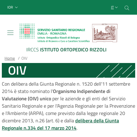
Sito Web Istituto Ortopedico
Salta
Cer
menu top-bar
IOR
IT
al
contenuto
principale
IRCCS
ISTITUTO ORTOPEDICO RIZZOLI
Briciole
Main container
Home
/
OIV
OIV
di
pane
Con delibera della Giunta Regionale n. 1520 dell'11 settembre
2014 è stato nominato l'
Organismo Indipendente di
Valutazione (OIV) unico
per le aziende e gli enti del Servizio
Sanitario Regionale e per l'Agenzia Regionale per la Prevenzione
e l'Ambiente (ARPA), come previsto dalla legge regionale 20
dicembre 2013, n.26 (art. 6) e dalla
delibera della Giunta
Regionale n.334 del 17 marzo 2014
.