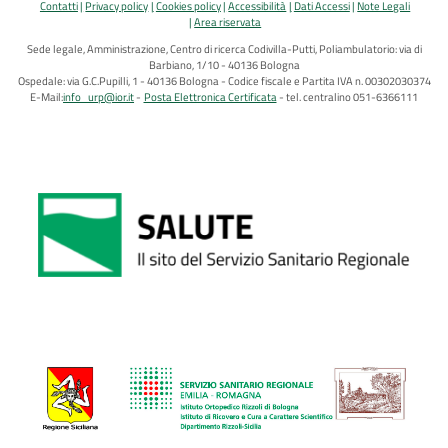
Contatti
Privacy policy
Cookies policy
Accessibilità
Dati Accessi
Note Legali
Area riservata
Sede legale, Amministrazione, Centro di ricerca Codivilla-Putti, Poliambulatorio: via di
Barbiano, 1/10 - 40136 Bologna
Ospedale: via G.C.Pupilli, 1 - 40136 Bologna - Codice fiscale e Partita IVA n. 00302030374
E-Mail:
info_urp@ior.it
Posta Elettronica Certificata
tel. centralino 051-6366111