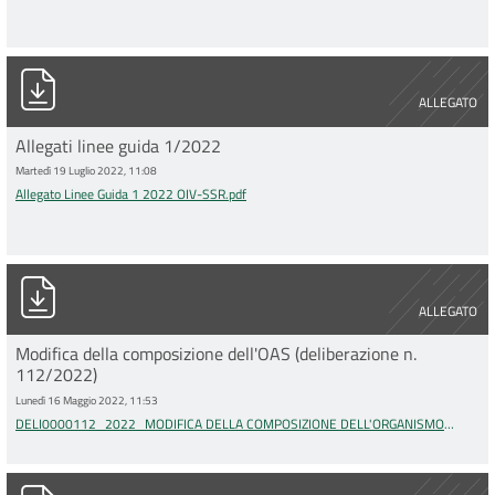
Allegato Linee Guida 1 2022 OIV-SSR.pdf
ALLEGATO
Allegati linee guida 1/2022
Martedì 19 Luglio 2022, 11:08
Allegato Linee Guida 1 2022 OIV-SSR.pdf
DELI0000112_2022_MODIFICA DELLA COMPOSIZIONE DELL&#03
ALLEGATO
Modifica della composizione dell'OAS (deliberazione n.
112/2022)
Lunedì 16 Maggio 2022, 11:53
DELI0000112_2022_MODIFICA DELLA COMPOSIZIONE DELL'ORGANISMO
AZIENDALE DI SUPPORTO (OAS) ALL'ORGANISMO DI VALUTAZIONE PER GLI ENTI
E PER LE AZIENDE DEL SERVIZIO SAN (1) (1).pdf
DELI0000011_2021_rinnovo OAS IOR_A.pdf