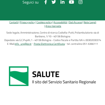
Seguici su
Contatti
Privacy policy
Cookies policy
Accessibilità
Dati Accessi
Note Legali
Area riservata
Sede legale, Amministrazione, Centro di ricerca Codivilla-Putti, Poliambulatorio: via di
Barbiano, 1/10 - 40136 Bologna
Ospedale: via G.C.Pupilli, 1 - 40136 Bologna - Codice fiscale e Partita IVA n. 00302030374
E-Mail:
info_urp@ior.it
Posta Elettronica Certificata
tel. centralino 051-6366111