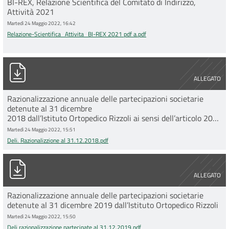
BI-REX, Relazione Scientifica del Comitato di Indirizzo,
Attività 2021
Martedì 24 Maggio 2022, 16:42
Relazione-Scientifica_Attivita_BI-REX 2021 pdf a.pdf
Deli. Razionalizzione al 31.12.2018.pdf
ALLEGATO
Razionalizzazione annuale delle partecipazioni societarie
detenute al 31 dicembre
2018 dall’Istituto Ortopedico Rizzoli ai sensi dell’articolo 20
del D. Lgs. n. 175 del
Martedì 24 Maggio 2022, 15:51
2016 e s.m.i.
Deli. Razionalizzione al 31.12.2018.pdf
Deli razionalizzazione partecipate al 31.12.2019.pdf
ALLEGATO
Razionalizzazione annuale delle partecipazioni societarie
detenute al 31 dicembre 2019 dall’Istituto Ortopedico Rizzoli
Martedì 24 Maggio 2022, 15:50
Deli razionalizzazione partecipate al 31.12.2019.pdf