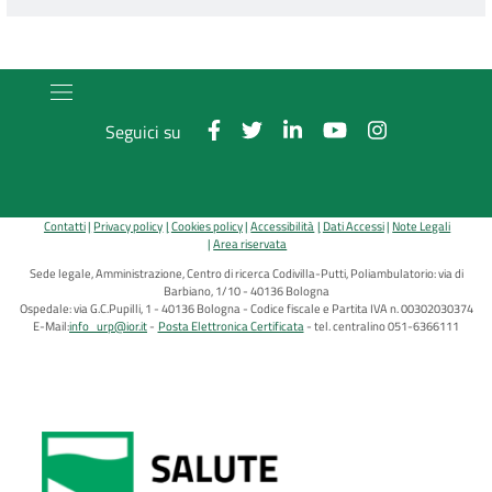
Seguici su
Contatti
Privacy policy
Cookies policy
Accessibilità
Dati Accessi
Note Legali
Area riservata
Sede legale, Amministrazione, Centro di ricerca Codivilla-Putti, Poliambulatorio: via di
Barbiano, 1/10 - 40136 Bologna
Ospedale: via G.C.Pupilli, 1 - 40136 Bologna - Codice fiscale e Partita IVA n. 00302030374
E-Mail:
info_urp@ior.it
Posta Elettronica Certificata
tel. centralino 051-6366111