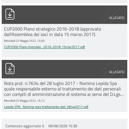
CUP2000 Piano triennale_2016-2018 15mar2017.pdf
ALLEGATO
CUP2000 Piano strategico 2016-2018 (approvato
dall'Assemblea dei soci in data 15 marzo 2017).
Mercoledì 25 Maggio 2022, 15:00
CUP2000 Piano triennale_2016-2018 15mar2017.pdf
Lepida SPA_Nomina resp trattamento dati 28lug2017.pdf
ALLEGATO
Nota prot. n.7634 del 28 luglio 2017 - Nomina Lepida Spa
quale responsabile esterno al trattamento dei dati personali
con compiti di amministrazione di sistema ai sensi del D.Lgs.
196/2003 (Codice della Privacy).
Mercoledì 25 Maggio 2022, 16:12
Lepida SPA_Nomina resp trattamento dati 28lug2017.pdf
Contenuto aggiornato il
09/06/2026 15:36