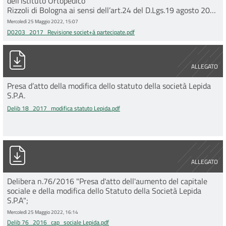
dell’Istituto Ortopedico
Rizzoli di Bologna ai sensi dell’art.24 del D.Lgs.19 agosto 2016
n.175 e s.m.i.
Mercoledì 25 Maggio 2022, 15:07
D0203_2017_Revisione societ+á partecipate.pdf
Delib 18_2017_modifica statuto Lepida.pdf
ALLEGATO
Presa d’atto della modifica dello statuto della società Lepida
S.P.A.
Delib 18_2017_modifica statuto Lepida.pdf
Delib 76_2016_cap_sociale Lepida.pdf
ALLEGATO
Delibera n.76/2016 "Presa d'atto dell'aumento del capitale
sociale e della modifica dello Statuto della Società Lepida
S.P.A";
Mercoledì 25 Maggio 2022, 16:14
Delib 76_2016_cap_sociale Lepida.pdf