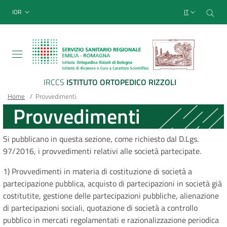
Sito Web Istituto Ortopedico
Salta
Cer
menu top-bar
IOR
IT
al
contenuto
principale
IRCCS
ISTITUTO ORTOPEDICO RIZZOLI
Briciole
Main container
Home
/
Provvedimenti
Provvedimenti
di
pane
Si pubblicano in questa sezione, come richiesto dal D.Lgs.
97/2016, i provvedimenti relativi alle società partecipate.
1) Provvedimenti in materia di costituzione di società a
partecipazione pubblica, acquisto di partecipazioni in società già
costitutite, gestione delle partecipazioni pubbliche, alienazione
di partecipazioni sociali, quotazione di società a controllo
pubblico in mercati regolamentati e razionalizzazione periodica