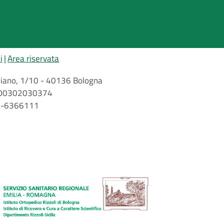
i
Area riservata
arbiano, 1/10 - 40136 Bologna
 n. 00302030374
51-6366111