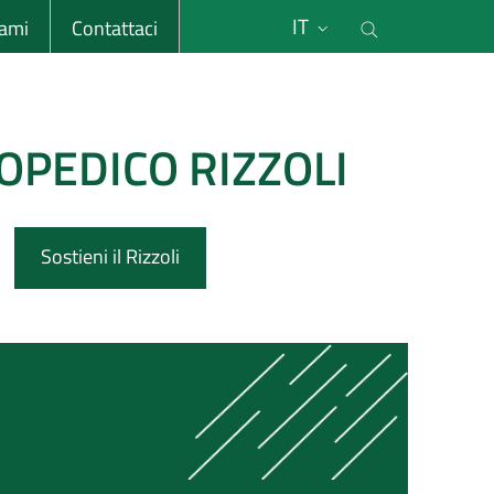
li
Cerca nel s
IT
sami
Contattaci
OPEDICO RIZZOLI
Sostieni il Rizzoli