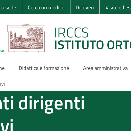
 Ortopedico Rizzo
una sede
Cerca un medico
Ricoveri
Visite ed e
IRCCS
ISTITUTO ORT
one
Didattica e formazione
Area amministrativa
ivi
i dirigenti
vi