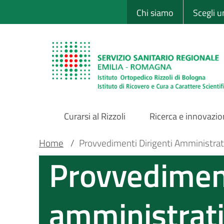
Sito Web Istituto
Salta
Chi siamo
Scegli 
al
contenuto
principale
Curarsi al Rizzoli
Ricerca e innovazi
Main
Briciole
Main container
Home
/
Provvedimenti Dirigenti Amministrat
Provvediment
Navigation
di
pane
amministrati