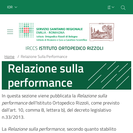
Sito Web Istituto Ortopedico
Salta
Cer
menu top-bar
IOR
IT
al
contenuto
principale
IRCCS
ISTITUTO ORTOPEDICO RIZZOLI
Briciole
Main container
Home
/
Relazione Sulla Performance
Relazione sulla
di
performance
pane
In questa sezione viene pubblicata la
Relazione sulla
performance
dell'Istituto Ortopedico Rizzoli, come previsto
dall'art. 10, comma 8, lettera b), del decreto legislativo
n.33/2013.
La
Relazione sulla performance
, secondo quanto stabilito