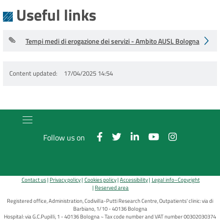
Useful links
Tempi medi di erogazione dei servizi - Ambito AUSL Bologna
Content updated
17/04/2025 14:54
Follow us on
Contact us
Privacy policy
Cookies policy
Accessibility
Legal info–Copyright
Reserved area
Registered office, Administration, Codivilla-Putti Research Centre, Outpatients' clinic: via di
Barbiano, 1/10 - 40136 Bologna
Hospital: via G.C.Pupilli, 1 - 40136 Bologna ~ Tax code number and VAT number 00302030374