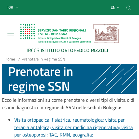
Sito Web Istituto Ortopedico
Skip
Cer
menu top-bar
IOR
EN
to
main
content
IRCCS
ISTITUTO ORTOPEDICO RIZZOLI
Breadcrumb
Main container
Home
/
Prenotare In Regime SSN
Prenotare in
regime SSN
Ecco le informazioni su come prenotare diversi tipi di visita o di
esami diagnostici
in regime di SSN nelle sedi di Bologna
:
Visita ortopedica, fisiatrica, reumatologica; visita per
terapia antalgica; visita per medicina rigenerativa; visita
per osteoporosi; TAC, RMN, ecografia;