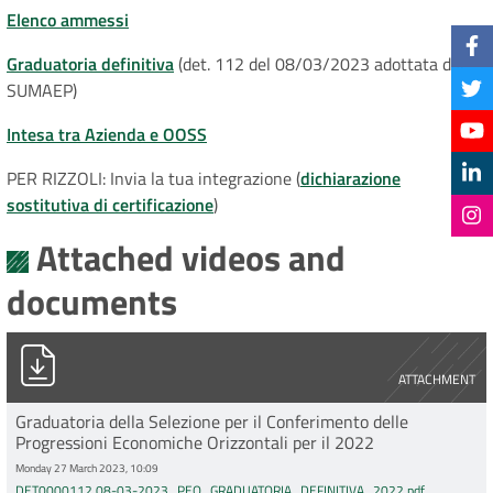
Elenco ammessi
Graduatoria definitiva
(det. 112 del 08/03/2023 adottata dal
SUMAEP)
Intesa tra Azienda e OOSS
PER RIZZOLI: Invia la tua integrazione (
dichiarazione
sostitutiva di certificazione
)
Attached videos and
documents
DET0000112 08-03-2023_PEO_GRADUATORIA_DEFINITIVA_2
ATTACHMENT
Graduatoria della Selezione per il Conferimento delle
Progressioni Economiche Orizzontali per il 2022
Monday 27 March 2023, 10:09
DET0000112 08-03-2023_PEO_GRADUATORIA_DEFINITIVA_2022.pdf