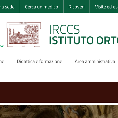
 Ortopedico Rizzo
una sede
Cerca un medico
Ricoveri
Visite ed e
IRCCS
ISTITUTO ORT
one
Didattica e formazione
Area amministrativa