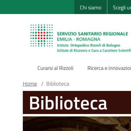
Sito Web Istituto
Salta
Chi siamo
Scegli 
al
contenuto
principale
Curarsi al Rizzoli
Ricerca e innovazi
Main
Briciole
Main container
Home
/
Biblioteca
Biblioteca
Navigation
di
pane