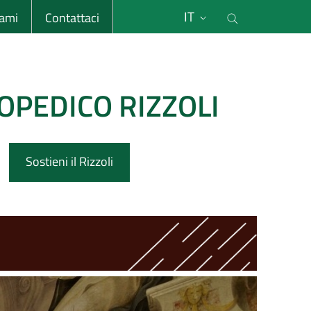
li
Cerca nel s
IT
sami
Contattaci
OPEDICO RIZZOLI
Sostieni il Rizzoli