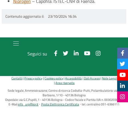
Niprogen
– Capofila: ISTEC-CNR di Faenza.
Contenuto aggiornato il
23/10/2024 16:34
Seguici su
Contatti
Privacy policy
Cookies policy
Accessibilità
Dati Accessi
Note Legali
Area riservata
Sede legale, Amministrazione, Centro di ricerca Codivilla-Putti, Poliambulatorio: via di
Barbiano, 1/10 - 40136 Bologna
Ospedale: via G.C.Pupilli, 1 - 40136 Bologna - Codice fiscale e Partita IVA n. 00302030374
E-Mail:
info_urp@ior.it
Posta Elettronica Certificata
tel. centralino 051-6366111