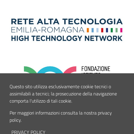
Questo sito utilizza esclusivamente cookie tecnici o
assimilabili a tecnici; la prosecuzione della navigazione
comporta l'utilizzo di tali cookie.
Per maggiori informazioni consulta la nostra privacy
policy.
PRIVACY POLICY