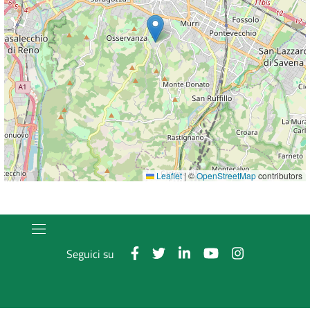
Leaflet
|
©
OpenStreetMap
contributors
Seguici su