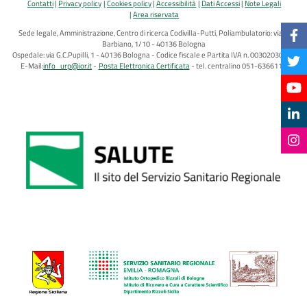
Contatti
Privacy policy
Cookies policy
Accessibilità
Dati Accessi
Note Legali
Area riservata
Sede legale, Amministrazione, Centro di ricerca Codivilla-Putti, Poliambulatorio: via di
Barbiano, 1/10 - 40136 Bologna
Ospedale: via G.C.Pupilli, 1 - 40136 Bologna - Codice fiscale e Partita IVA n. 00302030374
E-Mail:
info_urp@ior.it
Posta Elettronica Certificata
tel. centralino 051-6366111