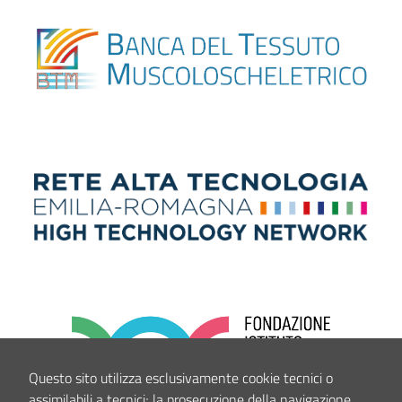
Questo sito utilizza esclusivamente cookie tecnici o
assimilabili a tecnici; la prosecuzione della navigazione