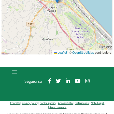
Leaflet
|
©
OpenStreetMap
contributors
Seguici su
Contatti
Privacy policy
Cookies policy
Accessibilità
Dati Accessi
Note Legali
Area riservata
Sede legale, Amministrazione, Centro di ricerca Codivilla-Putti, Poliambulatorio: via di