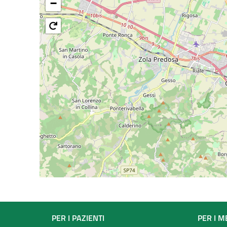
−
Footer
PER I PAZIENTI
PER I M