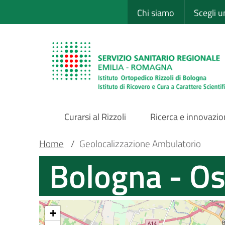
Sito Web Istituto
Salta
Chi siamo
Scegli 
al
contenuto
principale
Curarsi al Rizzoli
Ricerca e innovazi
Main
Briciole
Main container
Home
/
Geolocalizzazione Ambulatorio
Bologna - Os
Navigation
di
pane
+