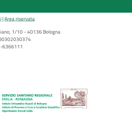
i
Area riservata
arbiano, 1/10 - 40136 Bologna
 n. 00302030374
51-6366111