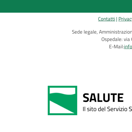
Contatti
Privac
Sede legale, Amministrazione
Ospedale: via 
E-Mail:
inf