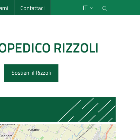
li
Cerca nel s
IT
sami
Contattaci
OPEDICO RIZZOLI
Sostieni il Rizzoli