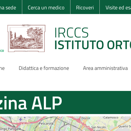
 Ortopedico Rizzo
una sede
Cerca un medico
Ricoveri
Visite ed e
IRCCS
ISTITUTO ORT
one
Didattica e formazione
Area amministrativa
zina ALP