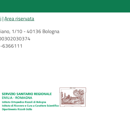
i
Area riservata
arbiano, 1/10 - 40136 Bologna
 n. 00302030374
51-6366111