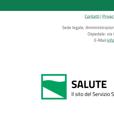
Contatti
Privac
Sede legale, Amministrazione
Ospedale: via 
E-Mail:
inf