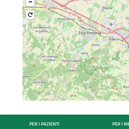
−
Footer
PER I PAZIENTI
PER I M