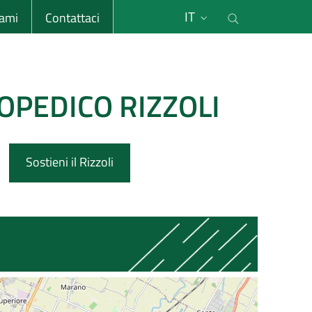
li
Cerca nel s
IT
sami
Contattaci
OPEDICO RIZZOLI
Sostieni il Rizzoli