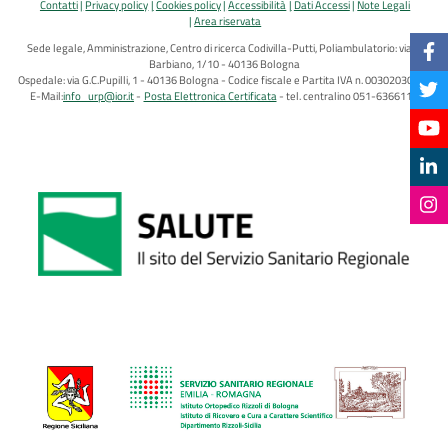
Contatti
Privacy policy
Cookies policy
Accessibilità
Dati Accessi
Note Legali
Area riservata
Sede legale, Amministrazione, Centro di ricerca Codivilla-Putti, Poliambulatorio: via di
Barbiano, 1/10 - 40136 Bologna
Ospedale: via G.C.Pupilli, 1 - 40136 Bologna - Codice fiscale e Partita IVA n. 00302030374
E-Mail:
info_urp@ior.it
Posta Elettronica Certificata
tel. centralino 051-6366111