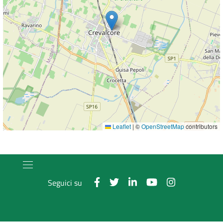
Leaflet
|
©
OpenStreetMap
contributors
Seguici su