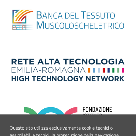
Questo sito utilizza esclusivamente cookie tecnici o
assimilabili a tecnici; la prosecuzione della navigazione