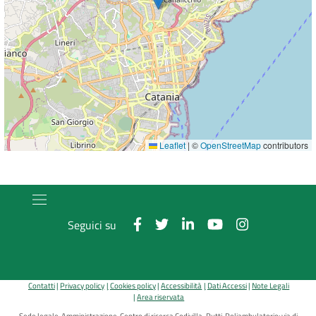
Leaflet
|
©
OpenStreetMap
contributors
Seguici su
Contatti
Privacy policy
Cookies policy
Accessibilità
Dati Accessi
Note Legali
Area riservata
Sede legale, Amministrazione, Centro di ricerca Codivilla-Putti, Poliambulatorio: via di