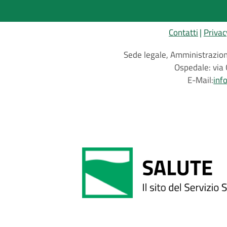
Contatti
Privac
Sede legale, Amministrazione
Ospedale: via 
E-Mail:
inf