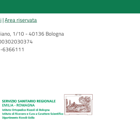
i
Area riservata
arbiano, 1/10 - 40136 Bologna
 n. 00302030374
51-6366111