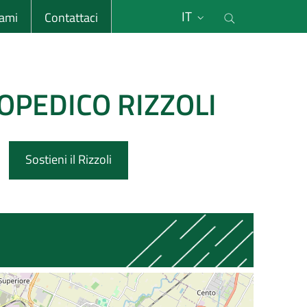
li
Cerca nel s
IT
sami
Contattaci
OPEDICO RIZZOLI
Sostieni il Rizzoli