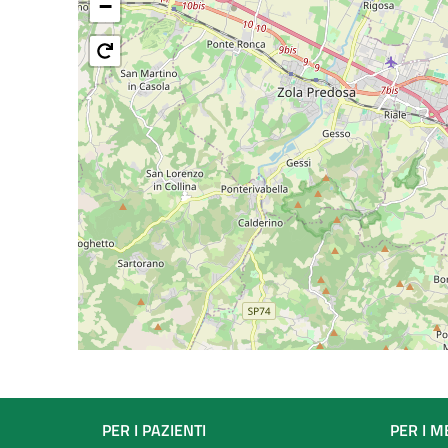
−
Footer
PER I PAZIENTI
PER I M