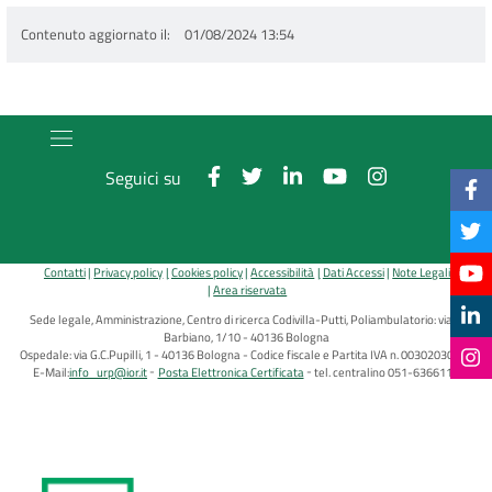
Contenuto aggiornato il
01/08/2024 13:54
Seguici su
Contatti
Privacy policy
Cookies policy
Accessibilità
Dati Accessi
Note Legali
Area riservata
Sede legale, Amministrazione, Centro di ricerca Codivilla-Putti, Poliambulatorio: via di
Barbiano, 1/10 - 40136 Bologna
Ospedale: via G.C.Pupilli, 1 - 40136 Bologna - Codice fiscale e Partita IVA n. 00302030374
E-Mail:
info_urp@ior.it
Posta Elettronica Certificata
tel. centralino 051-6366111