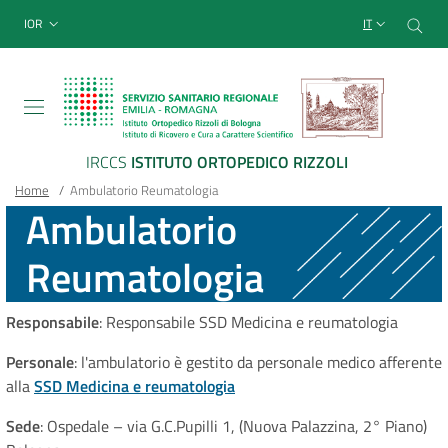
Sito Web Istituto Ortopedico
Salta
Cer
menu top-bar
IOR
IT
al
contenuto
principale
IRCCS
ISTITUTO ORTOPEDICO RIZZOLI
Briciole
Main container
Home
/
Ambulatorio Reumatologia
Ambulatorio
di
Reumatologia
pane
Responsabile
: Responsabile SSD Medicina e reumatologia
Personale
: l'ambulatorio è gestito da personale medico afferente
alla
SSD Medicina e reumatologia
Sede
: Ospedale – via G.C.Pupilli 1, (Nuova Palazzina, 2° Piano)