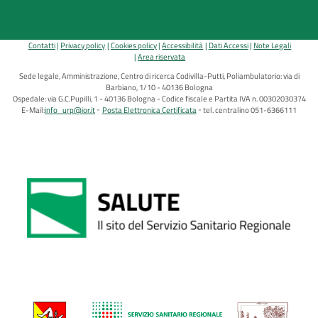
Contatti
Privacy policy
Cookies policy
Accessibilità
Dati Accessi
Note Legali
Area riservata
Sede legale, Amministrazione, Centro di ricerca Codivilla-Putti, Poliambulatorio: via di
Barbiano, 1/10 - 40136 Bologna
Ospedale: via G.C.Pupilli, 1 - 40136 Bologna - Codice fiscale e Partita IVA n. 00302030374
E-Mail:
info_urp@ior.it
Posta Elettronica Certificata
tel. centralino 051-6366111