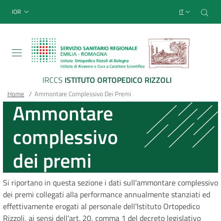
Sito Web Istituto Ortopedico
Salta
Cer
menu top-bar
IOR
IT
al
contenuto
principale
IRCCS
ISTITUTO ORTOPEDICO RIZZOLI
Briciole
Main container
Home
/
Ammontare Complessivo Dei Premi
Ammontare
di
complessivo
pane
dei premi
Si riportano in questa sezione i dati sull'ammontare complessivo
dei premi collegati alla performance annualmente stanziati ed
effettivamente erogati al personale dell'Istituto Ortopedico
Rizzoli, ai sensi dell'art. 20, comma 1 del decreto legislativo