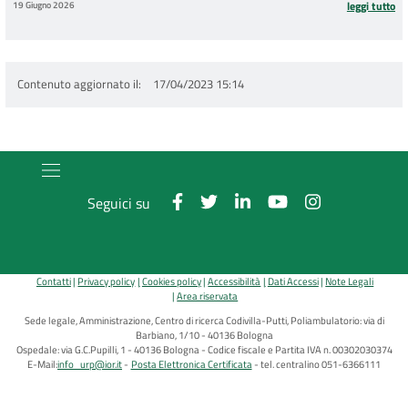
19 Giugno 2026
leggi tutto
Contenuto aggiornato il
17/04/2023 15:14
Seguici su
Contatti
Privacy policy
Cookies policy
Accessibilità
Dati Accessi
Note Legali
Area riservata
Sede legale, Amministrazione, Centro di ricerca Codivilla-Putti, Poliambulatorio: via di
Barbiano, 1/10 - 40136 Bologna
Ospedale: via G.C.Pupilli, 1 - 40136 Bologna - Codice fiscale e Partita IVA n. 00302030374
E-Mail:
info_urp@ior.it
Posta Elettronica Certificata
tel. centralino 051-6366111