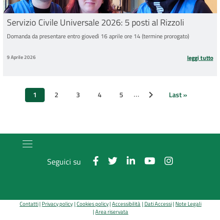
Servizio Civile Universale 2026: 5 posti al Rizzoli
Domanda da presentare entro giovedì 16 aprile ore 14 (termine prorogato)
9 Aprile 2026
leggi tutto
Paginazione
…
1
2
3
4
5
Last »
Pagina successiva
Pagina
Page
Page
Page
Page
Ultima
attuale
pagina
Seguici su
Contatti
Privacy policy
Cookies policy
Accessibilità
Dati Accessi
Note Legali
Area riservata