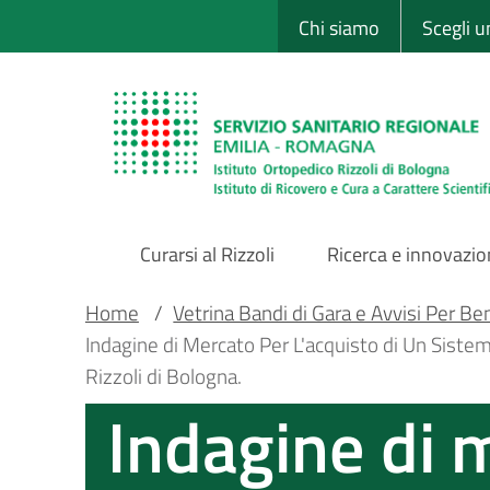
Sito Web Istituto
Salta
Chi siamo
Scegli 
al
contenuto
principale
Curarsi al Rizzoli
Ricerca e innovazi
Main
Briciole
Main container
Home
/
Vetrina Bandi di Gara e Avvisi Per Ben
Indagine di Mercato Per L'acquisto di Un Sistema
Navigation
di
Rizzoli di Bologna.
Indagine di 
pane