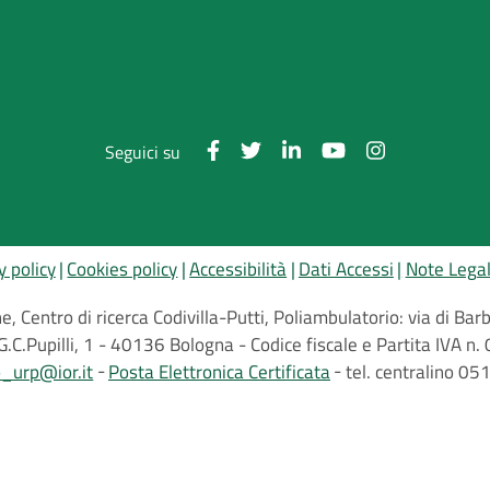
Seguici su
y policy
Cookies policy
Accessibilità
Dati Accessi
Note Legal
, Centro di ricerca Codivilla-Putti, Poliambulatorio: via di B
G.C.Pupilli, 1 - 40136 Bologna - Codice fiscale e Partita IVA
o_urp@ior.it
Posta Elettronica Certificata
tel. centralino 0