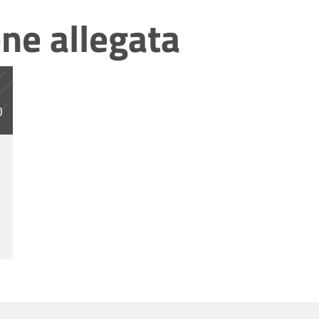
ne allegata
rurgico.pdf
O