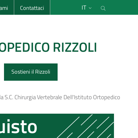
li
Cerca nel s
IT
sami
Contattaci
OPEDICO RIZZOLI
Sostieni il Rizzoli
 S.C. Chirurgia Vertebrale Dell'Istituto Ortopedico
uisto