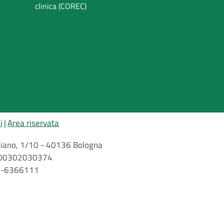
clinica (COREC)
i
Area riservata
arbiano, 1/10 - 40136 Bologna
 n. 00302030374
51-6366111