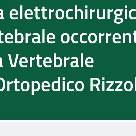
 elettrochirurgi
tebrale occorrent
a Vertebrale
 Ortopedico Rizzol