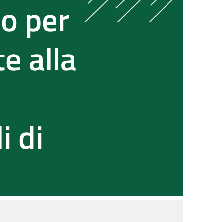
co per
e alla
i di