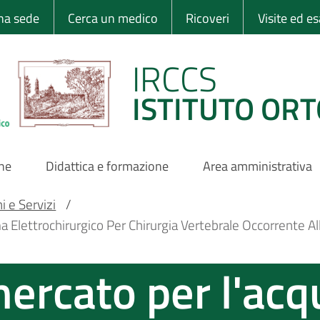
 Ortopedico Rizzo
una sede
Cerca un medico
Ricoveri
Visite ed e
IRCCS
ISTITUTO ORT
one
Didattica e formazione
Area amministrativa
i e Servizi
/
 Elettrochirurgico Per Chirurgia Vertebrale Occorrente Alla
mercato per l'acq